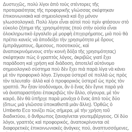
Δυστυχῶς, πολὺ λίγοι ἀπὸ τοὺς στέντορες τῆς
προτεραιότητας τῆς προφορικῆς γλώσσας σκέφτηκαν
ἐπικοινωνιακὰ καὶ σημειολογικὰ καὶ ὄχι μόνον
γλωσσολογικά. Πολὺ λίγοι εἶναι αὐτοὶ ποὺ πρὶν φτάσουν στὸ
εὐκολο ζήτημα τῆς χρησιμότητας (ποὺ στὴν οὐσία εἶναι
ὁλοκληρωτικὸ ἐργαλεῖο μὲ μορφὴ ἐπιχειρήματος, μιὰ ποὺ θὰ
πρέπει κανεὶς νὰ ἀποδείξει τὴν χρησιμότητα μὲ ὅρους
ἐμπράγματους, ἄμεσους, ποσοτικούς, καὶ
ἀναποκρινόμενους στὴν κοινὴ δόξα τῆς χρησιμότητας)
σκέφτηκαν πὼς ὁ γραπτὸς λόγος, ἀκριβῶς γιατὶ ἔχει
παράδοση καὶ χρήση καὶ διάδοση, ἀποτελεῖ αὐτόνομο
σημειολογικὸ σύστημα ποὺ δὲν ἔχει πιὰ παρὰ λίγα νὰ κάνει
μὲ τὸν προφορικὸ λόγο. Σίγουρα ὑστερεῖ σὲ πολλὰ ὡς πρὸς
τὸν τελευταῖο· ἀλλὰ καὶ ὁ προφορικὸς ὑστερεῖ ὡς πρὸς τὸν
γραπτό. Ἂν ἦταν ἰσοδύναμοι, ἂν ὁ ἕνας δὲν ἔγινε παρὰ γιὰ
νὰ ἀναπαραστήσει ἐπακριβῶς τὸν ἄλλο, σίγουρα, μὲ τὸν
καιρό, δὲν θὰ ὑπῆρχε παρὰ μονάχα ὁ ἕνας ἀπὸ τοὺς δύο
(ὅπως μιὰ γλῶσσα ὑποκαθιστᾶ μιὰν ἄλλη). Ὀρθῶς ὁ
Umberto Eco τονίζει πὼς σήμερα, μὲ τὴν χρήση τοῦ
διαδικτύου, ὁ ἄνθρωπος ξαναγίνεται γουτεμβέργειος. Οἱ δύο
λόγοι, γραπτὸς καὶ προφορικός, ἀναποκρίνονται σὲ
διαφορετικὲς ἐπικοινωνιακὲς ἀνάγκες πού, ἀναπτυσσόμενες,