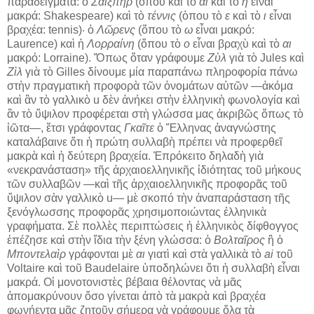
παραδείγματα: ὁ
Σαίξπηρ
(ὁπου καὶ τὸ
αι
καὶ τὸ
η
εἶναι
μακρά: Shakespeare) καὶ τὸ
τέννις
(ὁπου τὸ
ε
καὶ τὸ
ι
εἶναι
βραχέα: tennis)· ὁ
Λῶρενς
(ὅπου τὸ
ω
εἶναι μακρό:
Laurence) καὶ ἡ
Λορραίνη
(ὅπου τὸ
ο
εἶναι βραχὺ καὶ τὸ
αι
μακρό: Lorraine). Ὅπως ὅταν γράφουμε
Ζὺλ
γιὰ τὸ Jules καὶ
Ζὶλ
γιὰ τὸ Gilles δίνουμε μία παραπάνω πληροφορία πάνω
στὴν πραγματικὴ προφορὰ τῶν ὀνομάτων αὐτῶν —ἀκόμα
καὶ ἂν τὸ γαλλικὸ u δὲν ἀνήκει στὴν ἑλληνικὴ φωνολογία καὶ
ἂν τὸ ὕψιλον προφέρεται στὴ γλώσσα μας ἀκριβῶς ὅπως τὸ
ἰῶτα—, ἔτσι γράφοντας
Γκαῖτε
ὁ Ἕλληνας ἀναγνώστης
καταλάβαινε ὅτι ἡ πρώτη συλλαβὴ πρέπει νὰ προφερθεῖ
μακρὰ καὶ ἡ δεύτερη βραχεία. Ἐπρόκειτο δηλαδὴ γιὰ
«νεκρανάσταση» τῆς ἀρχαιοελληνικῆς ἰδιότητας τοῦ μήκους
τῶν συλλαβῶν —καὶ τῆς ἀρχαιοελληνικῆς προφορᾶς τοῦ
ὕψιλον σὰν γαλλικὸ u— μὲ σκοπό τὴν ἀναπαράσταση τῆς
ξενόγλωσσης προφορᾶς χρησιμοποιώντας ἑλληνικὰ
γραφήματα. Σὲ πολλὲς περιπτώσεις ἡ ἑλληνικὸς δίφθογγος
ἐπέζησε καὶ στὴν ἴδια τὴν ξένη γλώσσα: ὁ
Βολταῖρος
ἢ ὁ
Μποντελαὶρ
γράφονται μὲ
αι
γιατὶ καὶ στὰ γαλλικὰ τὸ
ai
τοῦ
Voltaire καὶ τοῦ Baudelaire ὑποδηλώνει ὅτι ἡ συλλαβὴ εἶναι
μακρά. Οἱ μονοτονιστὲς βέβαια θέλοντας νὰ μᾶς
ἀπομακρύνουν ὅσο γίνεται ἀπὸ τὰ μακρὰ καὶ βραχέα
φωνήεντα μᾶς ζητοῦν σήμερα νὰ γράφουμε ὅλα τὰ