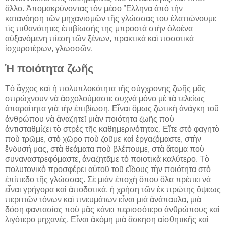
ἄλλο. Ἀπομακρύνοντας τὸν μέσο Ἕλληνα ἀπὸ τὴν
κατανόηση τῶν μηχανισμῶν τῆς γλώσσας του ἐλαττώνουμε
τὶς πιθανότητες ἐπιβίωσής της μπροστὰ στὴν ὁλοένα
αὐξανόμενη πίεση τῶν ξένων, πρακτικὰ καὶ ποσοτικὰ
ἰσχυροτέρων, γλωσσῶν.
Ἡ ποιότητα ζωῆς
Τὸ ἆγχος καὶ ἡ πολυπλοκότητα τῆς σύγχρονης ζωῆς μᾶς
σπρώχνουν νὰ ἀσχολούμαστε συχνὰ μόνο μὲ τὰ τελείως
ἀπαραίτητα γιὰ τὴν ἐπιβίωση. Εἶναι ὅμως ζωτικὴ ἀνάγκη τοῦ
ἀνθρώπου νὰ ἀναζητεῖ μιὰν ποιότητα ζωῆς ποὺ
ἀντισταθμίζει τὸ στρὲς τῆς καθημερινότητας. Εἴτε στὸ φαγητὸ
ποὺ τρῶμε, στὸ χῶρο ποὺ ζοῦμε καὶ ἐργαζόμαστε, στὴν
ἔνδυσή μας, στὰ θεάματα ποὺ βλέπουμε, στὰ ἄτομα ποὺ
συναναστρεφόμαστε, ἀναζητᾶμε τὸ ποιοτικὰ καλύτερο. Τὸ
πολυτονικὸ προσφέρει αὐτοῦ τοῦ εἴδους τὴν ποιότητα στὸ
ἐπίπεδο τῆς γλώσσας. Σὲ μιὰν ἐποχὴ ὅπου ὅλα πρέπει νὰ
εἶναι γρήγορα καὶ ἀποδοτικά, ἡ χρήση τῶν ἐκ πρώτης ὄψεως
περιττῶν τόνων καὶ πνευμάτων εἶναι μιὰ ἀνάπαυλα, μιὰ
δόση φαντασίας ποὺ μᾶς κάνει περισσότερο ἀνθρώπους καὶ
λιγότερο μηχανές. Εἶναι ἀκόμη μιὰ ἄσκηση αἰσθητικῆς καὶ