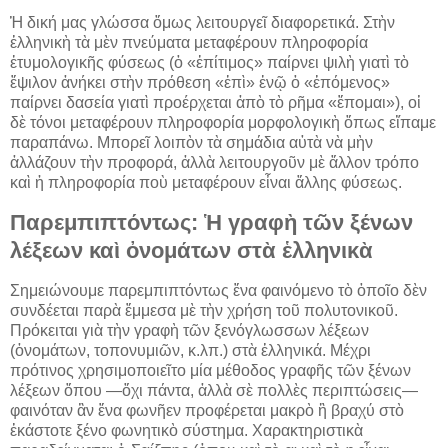
Ἡ δική μας γλώσσα ὅμως λειτουργεῖ διαφορετικά. Στὴν
ἑλληνικὴ τὰ μὲν πνεύματα μεταφέρουν πληροφορία
ἐτυμολογικῆς φύσεως (ὁ «ἐπίτιμος» παίρνει ψιλὴ γιατὶ τὸ
ἔψιλον ἀνήκει στὴν πρόθεση «ἐπὶ» ἐνῷ ὁ «ἑπόμενος»
παίρνει δασεία γιατὶ προέρχεται ἀπὸ τὸ ρῆμα «ἕπομαι»), οἱ
δὲ τόνοι μεταφέρουν πληροφορία μορφολογικὴ ὅπως εἴπαμε
παραπάνω. Μπορεῖ λοιπὸν τὰ σημάδια αὐτὰ νὰ μὴν
ἀλλάζουν τὴν προφορά, ἀλλὰ λειτουργοῦν μὲ ἄλλον τρόπο
καὶ ἡ πληροφορία ποὺ μεταφέρουν εἶναι ἄλλης φύσεως.
Παρεμπιπτόντως: Ἡ γραφὴ τῶν ξένων
λέξεων καὶ ὀνομάτων στὰ ἑλληνικὰ
Σημειώνουμε παρεμπιπτόντως ἕνα φαινόμενο τὸ ὁποῖο δὲν
συνδέεται παρὰ ἔμμεσα μὲ τὴν χρήση τοῦ πολυτονικοῦ.
Πρόκειται γιὰ τὴν γραφὴ τῶν ξενόγλωσσων λέξεων
(ὀνομάτων, τοπονυμιῶν, κ.λπ.) στὰ ἑλληνικά. Μέχρι
πρότινος χρησιμοποιεῖτο μία μέθοδος γραφῆς τῶν ξένων
λέξεων ὅπου —ὄχι πάντα, ἀλλὰ σὲ πολλὲς περιπτώσεις—
φαινόταν ἂν ἕνα φωνῆεν προφέρεται μακρὸ ἢ βραχύ στὸ
ἑκάστοτε ξένο φωνητικὸ σύστημα. Χαρακτηριστικὰ