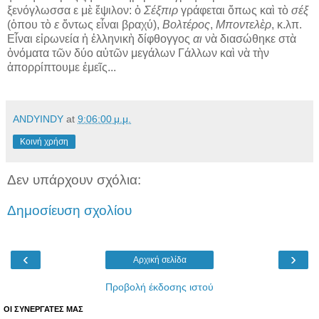
ξενόγλωσσα ε μὲ ἔψιλον: ὁ
Σέξπιρ
γράφεται ὅπως καὶ τὸ
σέξ
(ὁπου τὸ
ε
ὄντως εἶναι βραχύ),
Βολτέρος
,
Μποντελὲρ
, κ.λπ.
Εἶναι εἰρωνεία ἡ ἑλληνικὴ δίφθογγος
αι
νὰ διασώθηκε στὰ
ὀνόματα τῶν δύο αὐτῶν μεγάλων Γάλλων καὶ νὰ τὴν
ἀπορρίπτουμε ἐμεῖς...
ANDYINDY
at
9:06:00 μ.μ.
Κοινή χρήση
Δεν υπάρχουν σχόλια:
Δημοσίευση σχολίου
‹
›
Αρχική σελίδα
Προβολή έκδοσης ιστού
ΟΙ ΣΥΝΕΡΓΑΤΕΣ ΜΑΣ