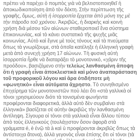
πρέπει νὰ παρέχει ὁ πομπὸς γιὰ νὰ βελτιστοποιηθεῖ ἡ
ἀποκωδικοποίηση ἀπὸ τὸν δέκτη. Στὴν περίπτωση τῆς
γραφῆς, ὅμως,
αὐτὴ ἡ ἰσορροπία ἔρχεται ἀπὸ μόνη της μὲ
τὴν πάροδο τοῦ χρόνου
. Ἀκριβῶς, ἡ διαρκὴς καὶ κοινὴ
χρήση διὰ μέσου τῶν αἰώνων σταθεροποιεῖ ἕνα σύστημα
ἐπικοινωνίας, καὶ τὸ κάνει συστατικὸ τῆς ψυχῆς μιᾶς
κοινωνίας. Αὐτὸ καὶ ἔγινε μὲ τοὺς τόνους καὶ τὰ πνεύματα
ὅπως τὰ γνωρίζουμε, στὰ ὁποῖα κατέληξε ἡ ἑλληνικὴ γραφὴ
μετὰ ἀπὸ συνεχὴ χρήση 17 αἰώνων. Τὴ φυσικὴ αὐτὴ
ἰσορροπία ἦρθε νὰ διαταράξει τὸ μονοτονικό, «χάριν τῆς
προόδου», βασιζόμενο στὴν
τελείως λανθασμένη ἄποψη
ὅτι ἡ γραφὴ εἶναι ἀποκλειστικὰ καὶ μόνο ἀναπαράσταση
τοῦ προφορικοῦ λόγου καὶ ἄρα ὁτιδήποτε μὴ
«φωνητικὸ» εἶναι αὐτόματα ἄχρηστο
. Τὸ συνηθισμένο
ἐπιχείρημα τῶν μονοτονιστῶν ποὺ λέει ὅτι «στὰ γαλλικὰ οἱ
τόνοι χρησιμεύουν διότι τὰ τονισμένα φωνήεντα
προφέρονται διαφορετικά, ἀλλὰ αὐτὸ δὲν συμβαίνει στὰ
ἑλληνικὰ» βασίζεται σὲ αὐτὴν ἀκριβῶς τὴν λανθασμένη
ἀντίληψη. Σίγουρα οἱ τόνοι στὰ γαλλικὰ εἶναι ἄλλου τύπου
ἀπὸ τοὺς ἑλληνικούς (τουλάχιστον ὅσον ἀφορᾶ στὰ
γράμματα é, è ἐνῷ τὰ à καὶ ù προφέρονται
ἀκριβῶς
ὅπως τὰ
ἀντίστοιχα ἄτονα), ἀλλὰ γεγονὸς εἶναι ἐπίσης ὅτι οἱ τόνοι (τὰ