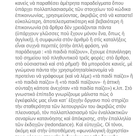
κανεὶς νὰ παραθέσει ἀμέτρητα παραδείγματα ὅπου
ὑπάρχει πολλαπλασιασμὸς τῶν στοιχείων τοῦ κώδικα
ἐπικοινωνίας, χρησιμεύοντας, ἀκριβῶς στὸ νὰ καταστεῖ
εὐκολώτερη, ἀποτελεσματικότερη καὶ βεβαιότερη ἡ
ἐπικοινωνία (τὰ ἄρθρα δὲν χρειάζονται πάντα
(ὑπάρχουν γλῶσσες ποὺ ἔχουν μόνον ἕνα, ὅπως ἡ
ἀγγλική), ἡ συμφωνία στὸν ἀριθμὸ ἢ στὶς καταλήξεις
εἶναι συχνὰ περιττές (στὴν ἁπλὴ φράση, γιὰ
παράδειγμα : «τὰ παιδιὰ παίζουν», ἔχουμε ἐπανάληψη
τοῦ σημείου τοῦ πληθυντικοῦ τρεῖς φορές: στὸ ἄρθρο,
στὸ οὐσιαστικὸ καὶ στὸ ρῆμα!)· θὰ μποροῦσε κανείς, μὲ
γνώμονα πάντα τὴν χρησιμότητα/οἰκονομία νὰ
προτείνει νὰ γράφουμε (καὶ νὰ λέμε) «τὰ παιδὶ παίζει» ἢ
«τὸ παιδιὰ παίζει» ἢ «τὸ παιδὶ παίζουν»· ἡ ἀττικὴ
σύνταξη κάποτε ἀνεχόταν «τὰ παιδία παίζει») κ.λπ. Στὸ
γνωστικὸ ἐπίπεδο γνωρίζουμε μάλιστα πὼς ὁ
ἐγκέφαλός μας εἶναι κατ᾿ ἐξοχὴν ὄργανο ποὺ στηρίζει
τὴν σταθερότητα τῶν λειτουργιῶν του ἀκριβῶς στὸν
πλεονασμό, τὸν πολλαπλασιασμὸ τῶν ἐναλλακτικῶν
σεναρίων κατανόησης καὶ ἀπόκρισης, στὴν ἐπαλληλία
τῶν ἐκδοχῶν (redondance). Καὶ εὐτυχῶς. Οἱ τόνοι,
ἀκόμη καὶ στὴν ὑποτιθέμενη «φωνολογικὴ ἀχρηστία»