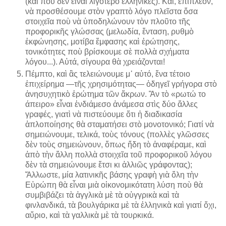
(καὶ ποὺ δὲν εἶναι λιγότερο ἑλληνικές). Καί, ἐπιπλέον,
νὰ προσθέσουμε στὸν γραπτὸ λόγο πλεῖστα ὅσα
στοιχεῖα ποὺ νὰ ὑποδηλώνουν τὸν πλοῦτο τῆς
προφορικῆς γλώσσας (μελωδία, ἔνταση, ρυθμὸ
ἐκφώνησης, μοτίβα ἔμφασης καὶ ἐρώτησης,
τονικότητες ποὺ βρίσκουμε σὲ πολλὰ σχήματα
λόγου...). Αὐτά, σίγουρα θὰ χρειάζονται!
Πέμπτο, καὶ ἂς τελειώνουμε μ᾿ αὐτό, ἕνα τέτοιο
ἐπιχείρημα —τῆς χρησιμότητας— ὁδηγεῖ γρήγορα στὸ
ἀνησυχητικὸ ἐρώτημα τῶν ἄκρων. Ἂν τὸ «
ρωτώ το
άπειρο
» εἶναι ἐνδιάμεσο ἀνάμεσα στὶς δύο ἄλλες
γραφές, γιατὶ νὰ πιστεύουμε ὅτι ἡ διαδικασία
ἁπλοποίησης θὰ σταματήσει στὸ μονοτονικό; Γιατί νὰ
σημειώνουμε, τελικά, τοὺς τόνους (πολλὲς γλῶσσες
δὲν τοὺς σημειώνουν, ὅπως ἤδη τὸ ἀναφέραμε, καὶ
ἀπὸ τὴν ἄλλη πολλὰ στοιχεῖα τοῦ προφορικοῦ λόγου
δὲν τὰ σημειώνουμε ἔτσι κι ἀλλιῶς γράφοντας);
Ἄλλωστε, μία λατινικῆς βάσης γραφὴ γιὰ ὅλη τὴν
Εὐρώπη θὰ εἶναι μιὰ οἰκονομικότατη λύση ποὺ θὰ
συμβιβάζει τὰ ἀγγλικὰ μὲ τὰ οὑγγρικὰ καὶ τὰ
φινλανδικά, τὰ βουλγάρικα μὲ τὰ ἑλληνικὰ καὶ γιατί ὄχι,
αὔριο, καὶ τὰ γαλλικὰ μὲ τὰ τουρκικά.