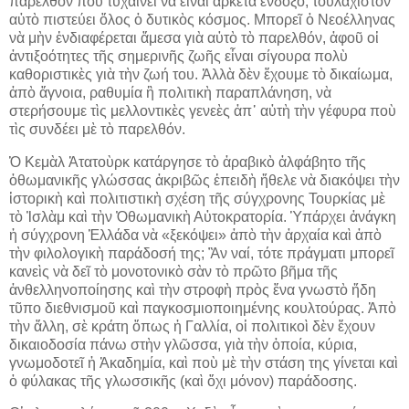
παρελθὸν ποὺ τυχαίνει νὰ εἶναι ἀρκετὰ ἔνδοξο, τουλάχιστον
αὐτὸ πιστεύει ὅλος ὁ δυτικὸς κόσμος. Μπορεῖ ὁ Νεοέλληνας
νὰ μὴν ἐνδιαφέρεται ἄμεσα γιὰ αὐτὸ τὸ παρελθόν, ἀφοῦ οἱ
ἀντιξοότητες τῆς σημερινῆς ζωῆς εἶναι σίγουρα πολὺ
καθοριστικὲς γιὰ τὴν ζωή του. Ἀλλὰ δὲν ἔχουμε τὸ δικαίωμα,
ἀπὸ ἄγνοια, ραθυμία ἢ πολιτικὴ παραπλάνηση, νὰ
στερήσουμε τὶς μελλοντικὲς γενεὲς ἀπ᾿ αὐτὴ τὴν γέφυρα ποὺ
τὶς συνδέει μὲ τὸ παρελθόν.
Ὁ Κεμὰλ Ἀτατοὺρκ κατάργησε τὸ ἀραβικὸ ἀλφάβητο τῆς
ὀθωμανικῆς γλώσσας ἀκριβῶς ἐπειδὴ ἤθελε νὰ διακόψει τὴν
ἱστορικὴ καὶ πολιτιστικὴ σχέση τῆς σύγχρονης Τουρκίας μὲ
τὸ Ἰσλὰμ καὶ τὴν Ὀθωμανικὴ Αὐτοκρατορία. Ὑπάρχει ἀνάγκη
ἡ σύγχρονη Ἑλλάδα νὰ «ξεκόψει» ἀπὸ τὴν ἀρχαία καὶ ἀπὸ
τὴν φιλολογικὴ παράδοσή της; Ἂν ναί, τότε πράγματι μπορεῖ
κανεὶς νὰ δεῖ τὸ μονοτονικὸ σὰν τὸ πρῶτο βῆμα τῆς
ἀνθελληνοποίησης καὶ τὴν στροφὴ πρὸς ἕνα γνωστὸ ἤδη
τῦπο διεθνισμοῦ καὶ παγκοσμιοποιημένης κουλτούρας. Ἀπὸ
τὴν ἄλλη, σὲ κράτη ὅπως ἡ Γαλλία, οἱ πολιτικοὶ δὲν ἔχουν
δικαιοδοσία πάνω στὴν γλῶσσα, γιὰ τὴν ὁποία, κύρια,
γνωμοδοτεῖ ἡ Ἀκαδημία, καὶ ποὺ μὲ τὴν στάση της γίνεται καὶ
ὁ φύλακας τῆς γλωσσικῆς (καὶ ὄχι μόνον) παράδοσης.