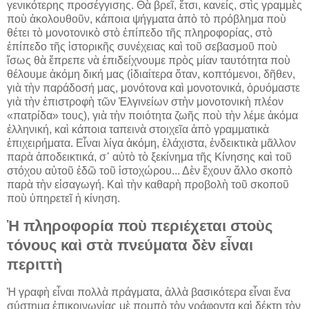
γενικότερης προσέγγισης. Θὰ βρεῖ, ἔτσι, κανείς, στὶς γραμμὲς
ποὺ ἀκολουθοῦν, κάποια ψήγματα ἀπὸ τὸ πρόβλημα ποὺ
θέτει τὸ μονοτονικὸ στὸ ἐπίπεδο τῆς πληροφορίας, στὸ
ἐπίπεδο τῆς ἱστορικῆς συνέχειας καὶ τοῦ σεβασμοῦ ποὺ
ἴσως θὰ ἔπρεπε νὰ ἐπιδείχνουμε πρὸς μίαν ταυτότητα ποὺ
θέλουμε ἀκόμη δική μας (ἰδιαίτερα ὅταν, κοπτόμενοι, δῆθεν,
γιὰ τὴν παράδοσή μας, μονότονα καὶ μονοτονικά, ὀρυόμαστε
γιὰ τὴν ἐπιστροφὴ τῶν Ἐλγινείων στὴν μονοτονικὴ πλέον
«πατρίδα» τους), γιὰ τὴν ποιότητα ζωῆς ποὺ τὴν λέμε ἀκόμα
ἑλληνική, καὶ κάποια ταπεινὰ στοιχεῖα ἀπὸ γραμματικὰ
ἐπιχειρήματα. Εἶναι λίγα ἀκόμη, ἐλάχιστα, ἐνδεικτικὰ μᾶλλον
παρὰ ἀποδεικτικά, σ᾿ αὐτὸ τὸ ξεκίνημα τῆς Κίνησης καὶ τοῦ
στόχου αὐτοῦ ἐδῶ τοῦ ἱστοχώρου... Δὲν ἔχουν ἄλλο σκοπὸ
παρὰ τὴν εἰσαγωγή. Καὶ τὴν καθαρὴ προβολὴ τοῦ σκοποῦ
ποὺ ὑπηρετεῖ ἡ κίνηση.
Ἡ πληροφορία ποὺ περιέχεται στοὺς
τόνους καὶ στὰ πνεύματα δὲν εἶναι
περιττὴ
Ἡ γραφὴ εἶναι πολλὰ πράγματα, ἀλλὰ βασικότερα εἶναι ἕνα
σύστημα ἐπικοινωνίας μὲ πομπὸ τὸν γράφοντα καὶ δέκτη τὸν