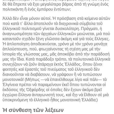
δὲ θὰ ἔπρεπε νὰ ἔχει μεγαλύτερο βάρος ἀπὸ τὴ γνώμη ἑνὸς
πολιτικάντη ἢ ἑνὸς ἐμπόρου ἐντύπων;
Ἀλλὰ δὲν εἶναι μόνον αὐτοί. Ἡ πρόσβαση στὰ κείμενα αὐτῶν
ποὺ κατὰ τ᾿ ἄλλα ἀποτελοῦν τὰ διαχρονικὰ σύμβολα τοῦ
ἑλληνικοῦ πολιτισμοῦ γίνεται δυσκολότερη. Πράγματι, ἡ
ἀναγνωσιμότητα τῶν ἀρχαίων ἑλληνικῶν μειώνεται, μιὰ ποὺ
καταντοῦν σχεδὸν ξένη γλῶσσα ἀκόμη καὶ γιὰ τοὺς ἕλληνες.
Ἡ ἁπλοποίηση ἀποδεικνύεται, χρόνο μὲ τὸν χρόνο μονάχα
ἁπλούστευση, πού, φτωχαίνοντας τὴ σχέση μας μὲ τὴν
ἱστορία τῆς γλώσσας μας, μᾶς ἀποκόβει ἀπὸ τὴν παράδοσή
μας τὴν ἴδια. Κατὰ παράδοξο τρόπο, τὰ πολυτονικὰ ἑλληνικὰ
συνεχίζουν νὰ ζοῦν ἀτάραχα ἐκτὸς Ἑλλάδος, ὅπου ξένοι
φοιτητὲς καὶ ἐραστὲς τοῦ πνεύματος τοῦ ἑλληνικοῦ δὲν
διανοοῦνται νὰ διαβάσουν, νὰ γράψουν ἢ νὰ τυπώσουν
μονοτονικά! (Μήπως —νὰ ἐπανέλθουμε λίγο καὶ πάλι— τὰ
Ἐλγίνεια πρέπει νὰ παραμείνουν ἐκεῖ ὅπου τυπώνονται οἱ
ἐκδόσεις τῆς Ὀξφόρδης οἱ ὁποῖες δὲν ἔχουν ἀκόμα βρεῖ
ἐγχώριο ἕλληνα ἀνταγωνιστή τους, καὶ ὄχι νὰ ἔλθουν σὲ μιὰ
ὑποκρινόμενη τὸ ἑλληνικὸ ἦθος μονοτονικὴ Ἑλλάδα;)
Ἡ σύνθεση τῶν λέξεων