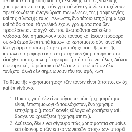
«διακριτικὰ σημεῖα») καὶ τῆς ἑλληνικῆς καὶ τῆς γαλλικῆς
χρησιμεύουν ἐπίσης στὸν γραπτὸ λόγο γιὰ νὰ ἐπιταχύνουν
τὴν εὐκολότερη ἀναγνώριση τῶν λέξεων, τῆς μορφολογίας
καὶ τῆς σύνταξής τους. Ἄλλωστε, ἕνα τέτοιο ἐπιχείρημα ἔχει
καὶ τὰ ὅριά του: τὰ γαλλικὰ ἔχουν γράμματα ποὺ δὲν
προφέρονται, τὰ ἀγγλικά, ποὺ θεωροῦνται «εὔκολη»
γλῶσσα, δὲν σημειώνουν τοὺς τόνους καὶ ἔχουν προφορὰ
συχνὰ ἀπρόβλεπτη, τὰ ἰαπωνικὰ χρησιμοποιοῦν κινεζικὰ
ἰδεογράμματα τόσο μὲ τὴν προϋπάρχουσα τῆς γραφῆς
ἰαπωνικὴ προφορὰ ὅσο καὶ μὲ τὴν κινεζικὴ προφορὰ ποὺ
εἰσήχθη ταυτόχρονα μὲ τὴν γραφὴ καὶ ποὺ εἶναι ὅλως διόλου
διαφορετική, τὰ ρώσσικα ἀλλάζουν τὸ ο σὲ α ὅταν δὲν
τονίζεται ἀλλὰ δὲν σημειώνουν τὸν τονισμό, κ.λπ.
Τὸ θέμα τῆς «χρησιμότητας» τῶν τόνων εἶναι ὕποπτο, ἂν ὄχι
καὶ ἐπικίνδυνο.
Πρῶτο, γιατὶ δὲν εἶναι σίγουρο πὼς ἡ χρησιμότητα
εἶναι, ἐπιστημολογικὰ τουλάχιστον, ἕνα χρήσιμο
ἐπιχείρημα (μπορεῖ κανεὶς εὔλογα νὰ ρωτήσει γιατί,
ἄραγε, νὰ χρειάζεται ἡ χρησιμότητα!).
Δεύτερο, δὲν εἶναι σίγουρο πὼς χρησιμότητα σημαίνει
καὶ οἰκονομία τῶν ἐπικοινωνιακῶν στοιχείων· μπορεῖ