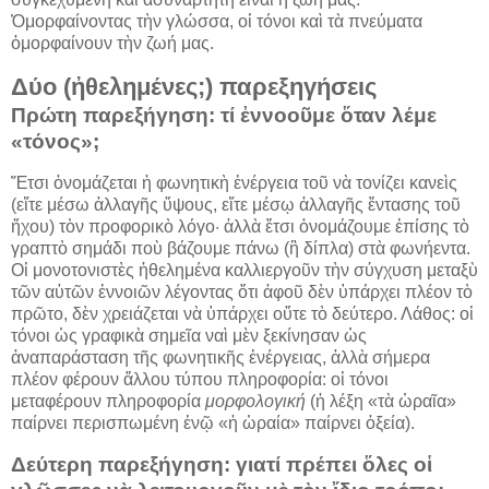
Ὀμορφαίνοντας τὴν γλώσσα, οἱ τόνοι καὶ τὰ πνεύματα
ὀμορφαίνουν τὴν ζωή μας.
Δύο (ἠθελημένες;) παρεξηγήσεις
Πρώτη παρεξήγηση: τί ἐννοοῦμε ὅταν λέμε
«τόνος»;
Ἔτσι ὀνομάζεται ἡ φωνητικὴ ἐνέργεια τοῦ νὰ τονίζει κανεὶς
(εἴτε μέσω ἀλλαγῆς ὕψους, εἴτε μέσῳ ἀλλαγῆς ἔντασης τοῦ
ἤχου) τὸν προφορικὸ λόγο· ἀλλὰ ἔτσι ὀνομάζουμε ἐπίσης τὸ
γραπτὸ σημάδι ποὺ βάζουμε πάνω (ἢ δίπλα) στὰ φωνήεντα.
Οἱ μονοτονιστὲς ἠθελημένα καλλιεργοῦν τὴν σύγχυση μεταξὺ
τῶν αὐτῶν ἐννοιῶν λέγοντας ὅτι ἀφοῦ δὲν ὑπάρχει πλέον τὸ
πρῶτο, δὲν χρειάζεται νὰ ὑπάρχει οὔτε τὸ δεύτερο. Λάθος: οἱ
τόνοι ὡς γραφικὰ σημεῖα ναὶ μὲν ξεκίνησαν ὡς
ἀναπαράσταση τῆς φωνητικῆς ἐνέργειας, ἀλλὰ σήμερα
πλέον φέρουν ἄλλου τύπου πληροφορία: οἱ τόνοι
μεταφέρουν πληροφορία
μορφολογική
(ἡ λέξη «τὰ ὡραῖα»
παίρνει περισπωμένη ἑνῷ «ἡ ὡραία» παίρνει ὀξεία).
Δεύτερη παρεξήγηση: γιατί πρέπει ὅλες οἱ