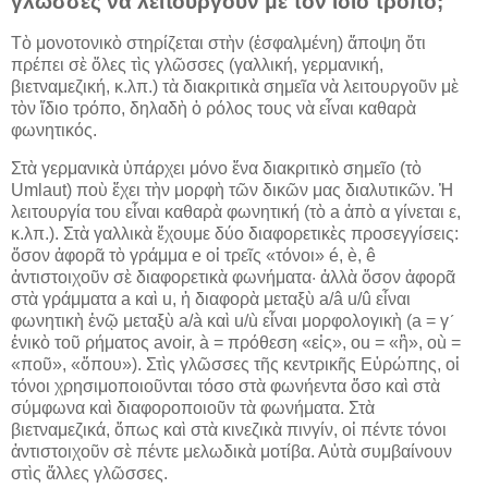
γλῶσσες νὰ λειτουργοῦν μὲ τὸν ἴδιο τρόπο;
Τὸ μονοτονικὸ στηρίζεται στὴν (ἐσφαλμένη) ἄποψη ὅτι
πρέπει σὲ ὅλες τὶς γλῶσσες (γαλλική, γερμανική,
βιετναμεζική, κ.λπ.) τὰ διακριτικὰ σημεῖα νὰ λειτουργοῦν μὲ
τὸν ἴδιο τρόπο, δηλαδὴ ὁ ρόλος τους νὰ εἶναι καθαρὰ
φωνητικός.
Στὰ γερμανικὰ ὑπάρχει μόνο ἕνα διακριτικὸ σημεῖο (τὸ
Umlaut) ποὺ ἔχει τὴν μορφὴ τῶν δικῶν μας διαλυτικῶν. Ἡ
λειτουργία του εἶναι καθαρὰ φωνητική (τὸ a ἀπὸ α γίνεται ε,
κ.λπ.). Στὰ γαλλικὰ ἔχουμε δύο διαφορετικὲς προσεγγίσεις:
ὅσον ἀφορᾶ τὸ γράμμα e οἱ τρεῖς «τόνοι» é, è, ê
ἀντιστοιχοῦν σὲ διαφορετικὰ φωνήματα· ἀλλὰ ὅσον ἀφορᾶ
στὰ γράμματα a καὶ u, ἡ διαφορὰ μεταξὺ a/â u/û εἶναι
φωνητικὴ ἐνῷ μεταξὺ a/à καὶ u/ù εἶναι μορφολογικὴ (a = γʹ
ἑνικὸ τοῦ ρήματος avoir, à = πρόθεση «εἰς», ou = «ἢ», où =
«ποῦ», «ὅπου»). Στὶς γλῶσσες τῆς κεντρικῆς Εὐρώπης, οἱ
τόνοι χρησιμοποιοῦνται τόσο στὰ φωνήεντα ὅσο καὶ στὰ
σύμφωνα καὶ διαφοροποιοῦν τὰ φωνήματα. Στὰ
βιετναμεζικά, ὅπως καὶ στὰ κινεζικὰ πινγίν, οἱ πέντε τόνοι
ἀντιστοιχοῦν σὲ πέντε μελωδικὰ μοτίβα. Αὐτὰ συμβαίνουν
στὶς ἄλλες γλῶσσες.