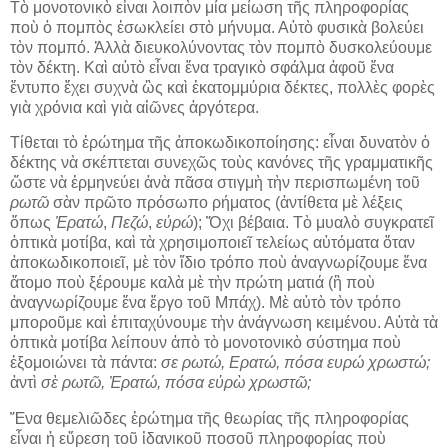
Τὸ μονοτονικὸ εἶναι λοιπὸν μία μείωση τῆς πληροφορίας
ποὺ ὁ πομπὸς ἐσωκλείει στὸ μήνυμα. Αὐτὸ φυσικὰ βολεύει
τὸν πομπό. Ἀλλὰ διευκολύνοντας τὸν πομπὸ δυσκολεύουμε
τὸν δέκτη. Καὶ αὐτὸ εἶναι ἕνα τραγικὸ σφάλμα ἀφοῦ ἕνα
ἔντυπο ἔχει συχνὰ ὣς καὶ ἑκατομμύρια δέκτες, πολλὲς φορὲς
γιὰ χρόνια καὶ γιὰ αἰῶνες ἀργότερα.
Τίθεται τὸ ἐρώτημα τῆς ἀποκωδικοποίησης: εἶναι δυνατὸν ὁ
δέκτης νὰ σκέπτεται συνεχῶς τοὺς κανόνες τῆς γραμματικῆς
ὥστε νὰ ἑρμηνεύει ἀνὰ πᾶσα στιγμὴ τὴν περισπωμένη τοῦ
ρωτῶ
σὰν πρῶτο πρόσωπο ρήματος (ἀντίθετα μὲ λέξεις
ὅπως
Ἐρατώ
,
Πεζώ
,
εὐρώ
); Ὄχι βέβαια. Τὸ μυαλὸ συγκρατεῖ
ὀπτικὰ μοτίβα, καὶ τὰ χρησιμοποιεῖ τελείως αὐτόματα ὅταν
ἀποκωδικοποιεῖ, μὲ τὸν ἴδιο τρόπο ποὺ ἀναγνωρίζουμε ἕνα
ἄτομο ποὺ ξέρουμε καλὰ μὲ τὴν πρώτη ματιά (ἢ ποὺ
ἀναγνωρίζουμε ἕνα ἔργο τοῦ Μπάχ). Μὲ αὐτὸ τὸν τρόπο
μποροῦμε καὶ ἐπιταχύνουμε τὴν ἀνάγνωση κειμένου. Αὐτὰ τὰ
ὀπτικὰ μοτίβα λείπουν ἀπὸ τὸ μονοτονικὸ σύστημα ποὺ
ἐξομοιώνει τὰ πάντα:
σε ρωτώ, Ερατώ, πόσα ευρώ χρωστώ;
ἀντὶ
σὲ ρωτῶ, Ἐρατώ, πόσα εὐρὼ χρωστῶ;
Ἕνα θεμελιῶδες ἐρώτημα τῆς θεωρίας τῆς πληροφορίας
εἶναι ἡ εὕρεση τοῦ ἰδανικοῦ ποσοῦ πληροφορίας ποὺ