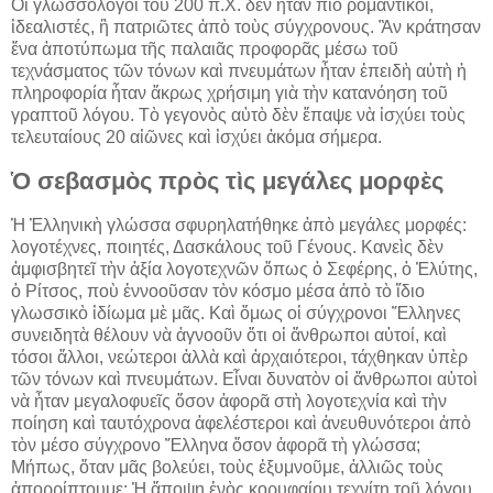
Οἱ γλωσσολόγοι τοῦ 200 π.Χ. δὲν ἦταν πιὸ ρομαντικοί,
ἰδεαλιστές, ἢ πατριῶτες ἀπὸ τοὺς σύγχρονους. Ἂν κράτησαν
ἕνα ἀποτύπωμα τῆς παλαιᾶς προφορᾶς μέσω τοῦ
τεχνάσματος τῶν τόνων καὶ πνευμάτων ἦταν ἐπειδὴ αὐτὴ ἡ
πληροφορία ἦταν ἄκρως χρήσιμη γιὰ τὴν κατανόηση τοῦ
γραπτοῦ λόγου. Τὸ γεγονὸς αὐτὸ δὲν ἔπαψε νὰ ἰσχύει τοὺς
τελευταίους 20 αἰῶνες καὶ ἰσχύει ἀκόμα σήμερα.
Ὁ σεβασμὸς πρὸς τὶς μεγάλες μορφὲς
Ἡ Ἑλληνικὴ γλώσσα σφυρηλατήθηκε ἀπὸ μεγάλες μορφές:
λογοτέχνες, ποιητές, Δασκάλους τοῦ Γένους. Κανεὶς δὲν
ἀμφισβητεῖ τὴν ἀξία λογοτεχνῶν ὅπως ὁ Σεφέρης, ὁ Ἐλύτης,
ὁ Ρίτσος, ποὺ ἐννοοῦσαν τὸν κόσμο μέσα ἀπὸ τὸ ἴδιο
γλωσσικὸ ἰδίωμα μὲ μᾶς. Καὶ ὅμως οἱ σύγχρονοι Ἕλληνες
συνειδητὰ θέλουν νὰ ἀγνοοῦν ὅτι οἱ ἄνθρωποι αὐτοί, καὶ
τόσοι ἄλλοι, νεώτεροι ἀλλὰ καὶ ἀρχαιότεροι, τάχθηκαν ὑπὲρ
τῶν τόνων καὶ πνευμάτων. Εἶναι δυνατὸν οἱ ἄνθρωποι αὐτοὶ
νὰ ἦταν μεγαλοφυεῖς ὅσον ἀφορᾶ στὴ λογοτεχνία καὶ τὴν
ποίηση καὶ ταυτόχρονα ἀφελέστεροι καὶ ἀνευθυνότεροι ἀπὸ
τὸν μέσο σύγχρονο Ἕλληνα ὅσον ἀφορᾶ τὴ γλώσσα;
Μήπως, ὅταν μᾶς βολεύει, τοὺς ἐξυμνοῦμε, ἀλλιῶς τοὺς
ἀπορρίπτουμε; Ἡ ἄποψη ἑνὸς κορυφαίου τεχνίτη τοῦ λόγου