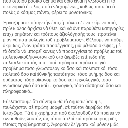
(τοῦ ὁποίου βασικὸ ὄχημα καὶ ὅριο εἶναι ἡ γλώσσα) ἢ τὸ
οἰκονομικὸ ὄφελος ποὺ ἐνδεχομένως, καθὼς πιστεύει ὁ
πολὺς ὁ κόσμος πάντα, φέρει τὸ μονοτονικό;
Ἐργαζόμαστε αὐτὴν τὴν ἐποχὴ πάνω σ᾿ ἕνα κείμενο πού,
πρίν κιόλας ἀρχίσει νὰ θέτει καὶ νὰ ἀντιπαραθέτει κατηγορίες
ἐπιχειρημάτων καὶ τρόπους ἀξιολόγησής τους, προτείνει
μιὰν «ἐπιστημολογία τοῦ προβλήματος». Θέλουμε νὰ ποῦμε
ἀκριβῶς, ἕναν τρόπο προσέγγισης, μιὰ μέθοδο σκέψης, μὲ
τὰ ὁποῖα νὰ μπορεῖ κανεὶς νὰ προσεγγίσει τὸ πρόβλημα τοῦ
πολυτονικοῦ/μονοτονικοῦ στὸ ἀκριβὲς ἐπίπεδο τῆς
πολυπλοκότητάς του. Γιατὶ, πράγματι, πρόκειται γιὰ
πρόβλημα τόσο γλωσσολογικὸ ὅσο καὶ πολιτιστικό, τόσο
πολιτικὸ ὅσο καὶ ἐθνικῆς ταυτότητας, τόσο μνήμης ὅσο καὶ
ὁράματος, τόσο οἰκονομικὸ ὅσο καὶ τεχνολογικό, τόσο
γνωσιολογικὸ ὅσο καὶ ψυχολογικό, τόσο αἰσθητικὸ ὅσο καὶ
πληροφορικό...
Εὐελπιστοῦμε ὅτι σύντομα θὰ τὸ δημοσιεύσουμε,
τουλάχιστον σὲ πρώτη μορφή, σὲ τοῦτον ἀκριβῶς τὸν
ἱστοχῶρο. Τὰ ἐπιχειρήματα ποὺ ἀκολουθοῦν θὰ πρέπει νὰ
ἐννοηθοῦν, λοιπόν, ὡς τύποι ἁπλοὶ καὶ πρόσκαιροι, μιᾶς
τέτοιας προβληματικῆς. Ἀφοροῦν δείγματα καὶ μόνον μιᾶς