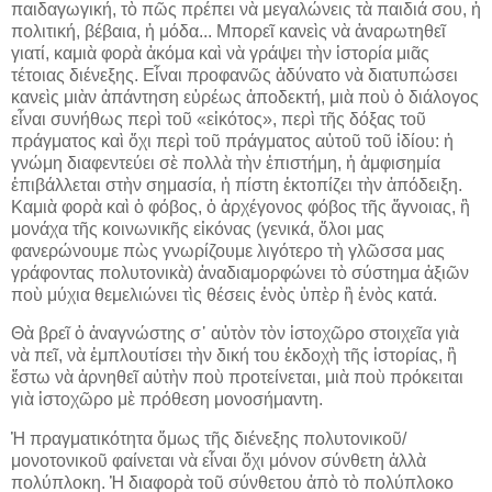
παιδαγωγική, τὸ πῶς πρέπει νὰ μεγαλώνεις τὰ παιδιά σου, ἡ
πολιτική, βέβαια, ἡ μόδα... Μπορεῖ κανεὶς νὰ ἀναρωτηθεῖ
γιατί, καμιὰ φορὰ ἀκόμα καὶ νὰ γράψει τὴν ἱστορία μιᾶς
τέτοιας διένεξης. Εἶναι προφανῶς ἀδύνατο νὰ διατυπώσει
κανεὶς μιὰν ἀπάντηση εὐρέως ἀποδεκτή, μιὰ ποὺ ὁ διάλογος
εἶναι συνήθως περὶ τοῦ «εἱκότος», περὶ τῆς δόξας τοῦ
πράγματος καὶ ὄχι περὶ τοῦ πράγματος αὐτοῦ τοῦ ἰδίου: ἡ
γνώμη διαφεντεύει σὲ πολλὰ τὴν ἐπιστήμη, ἡ ἀμφισημία
ἐπιβάλλεται στὴν σημασία, ἡ πίστη ἐκτοπίζει τὴν ἀπόδειξη.
Καμιὰ φορὰ καὶ ὁ φόβος, ὁ ἀρχέγονος φόβος τῆς ἄγνοιας, ἢ
μονάχα τῆς κοινωνικῆς εἰκόνας (γενικά, ὅλοι μας
φανερώνουμε πὼς γνωρίζουμε λιγότερο τὴ γλῶσσα μας
γράφοντας πολυτονικὰ) ἀναδιαμορφώνει τὸ σύστημα ἀξιῶν
ποὺ μύχια θεμελιώνει τὶς θέσεις ἑνὸς ὑπὲρ ἢ ἑνὸς κατά.
Θὰ βρεῖ ὁ ἀναγνώστης σ᾿ αὐτὸν τὸν ἱστοχῶρο στοιχεῖα γιὰ
νὰ πεῖ, νὰ ἐμπλουτίσει τὴν δική του ἐκδοχὴ τῆς ἱστορίας, ἢ
ἔστω νὰ ἀρνηθεῖ αὐτὴν ποὺ προτείνεται, μιὰ ποὺ πρόκειται
γιὰ ἱστοχῶρο μὲ πρόθεση μονοσήμαντη.
Ἡ πραγματικότητα ὅμως τῆς διένεξης πολυτονικοῦ/
μονοτονικοῦ φαίνεται νὰ εἶναι ὄχι μόνον σύνθετη ἀλλὰ
πολύπλοκη. Ἡ διαφορὰ τοῦ σύνθετου ἀπὸ τὸ πολύπλοκο