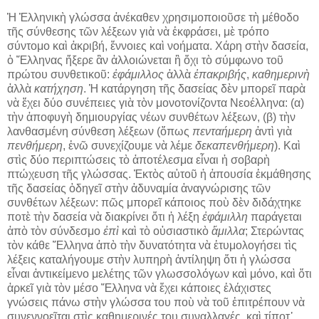
Ἡ Ἑλληνικὴ γλώσσα ἀνέκαθεν χρησιμοποιοῦσε τὴ μέθοδο
τῆς σύνθεσης τῶν λέξεων γιὰ νὰ ἐκφράσει, μὲ τρόπο
σύντομο καὶ ἀκριβή, ἔννοιες καὶ νοήματα. Χάρη στὴν δασεία,
ὁ Ἕλληνας ἤξερε ἂν ἀλλοιώνεται ἢ ὄχι τὸ σύμφωνο τοῦ
πρώτου συνθετικοῦ:
ἐφάμιλλος
ἀλλὰ
ἐπακριβής
,
καθημερινὴ
ἀλλὰ
κατήχηση
. Ἡ κατάργηση τῆς δασείας δὲν μπορεῖ παρὰ
νὰ ἔχει δύο συνέπειες γιὰ τὸν μονοτονίζοντα Νεοέλληνα: (α)
τὴν ἀποφυγὴ δημιουργίας νέων συνθέτων λέξεων, (β) τὴν
λανθασμένη σύνθεση λέξεων (ὅπως
πενταήμερη
ἀντὶ γιὰ
πενθήμερη
, ἐνῶ συνεχίζουμε νὰ λέμε
δεκαπενθήμερη
). Καὶ
στὶς δύο περιπτώσεις τὸ ἀποτέλεσμα εἶναι ἡ σοβαρὴ
πτώχευση τῆς γλώσσας. Ἐκτὸς αὐτοῦ ἡ ἀπουσία ἐκμάθησης
τῆς δασείας ὁδηγεῖ στὴν ἀδυναμία ἀναγνώρισης τῶν
συνθέτων λέξεων: πῶς μπορεῖ κάποιος ποὺ δὲν διδάχτηκε
ποτὲ τὴν δασεία νὰ διακρίνει ὅτι ἡ λέξη
ἐφάμιλλη
παράγεται
ἀπὸ τὸν σύνδεσμο
ἐπὶ
καὶ τὸ οὐσιαστικὸ
ἅμιλλα
; Στερώντας
τὸν κάθε Ἕλληνα ἀπὸ τὴν δυνατότητα νὰ ἐτυμολογήσει τὶς
λέξεις καταλήγουμε στὴν λυπηρὴ ἀντίληψη ὅτι ἡ γλώσσα
εἶναι ἀντικείμενο μελέτης τῶν γλωσσολόγων καὶ μόνο, καὶ ὅτι
ἀρκεῖ γιὰ τὸν μέσο Ἕλληνα νὰ ἔχει κάποιες ἐλάχιστες
γνώσεις πάνω στὴν γλώσσα του ποὺ νὰ τοῦ ἐπιτρέπουν νὰ
συνεννοεῖται στὶς καθημερινές του συναλλαγές, καὶ τίποτ᾿