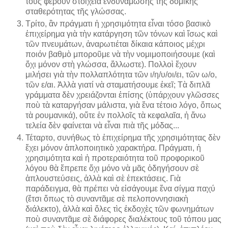
τους φέρουν στοιχεῖα ἐνδυνάμωσης τῆς δομικῆς
σταθερότητας τῆς γλώσσας.
Τρίτο, ἂν πράγματι ἡ χρησιμότητα εἶναι τόσο βασικὸ
ἐπιχείρημα γιὰ τὴν κατάργηση τῶν τόνων καὶ ἴσως καὶ
τῶν πνευμάτων, ἀναρωτιέται δίκαια κάποιος μέχρι
ποιόν βαθμὸ μποροῦμε νὰ τὴν νομιμοποιήσουμε (καὶ
ὄχι μόνον στὴ γλώσσα, ἄλλωστε). Πολλοὶ ἔχουν
μιλήσει γιὰ τὴν πολλαπλότητα τῶν ι/η/υ/οι/ει, τῶν ω/ο,
τῶν ε/αι. Ἀλλὰ γιατί νὰ σταματήσουμε ἐκεῖ; Τὰ διπλᾶ
γράμματα δὲν χρειάζονται ἐπίσης (ὑπάρχουν γλῶσσες
ποὺ τὰ καταργήσαν μάλιστα, γιὰ ἕνα τέτοιο λόγο, ὅπως
τὰ ρουμανικά), οὔτε ἐν πολλοῖς τὰ κεφαλαῖα, ἡ ἄνω
τελεία δὲν φαίνεται νὰ εἶναι πιὰ τῆς μόδας...
Τέταρτο, συνήθως τὸ ἐπιχείρημα τῆς χρησιμότητας δὲν
ἔχει μόνον ἁπλοποιητικὸ χαρακτήρα. Πράγματι, ἡ
χρησιμότητα καὶ ἡ προτεραιότητα τοῦ προφορικοῦ
λόγου θὰ ἔπρεπε ὄχι μόνο νὰ μᾶς ὁδηγήσουν σὲ
ἁπλουστεύσεις, ἀλλὰ καὶ σὲ ἐπεκτάσεις. Γιὰ
παράδειγμα, θὰ πρέπει νὰ εἰσάγουμε ἕνα σίγμα παχύ
(ἔτσι ὅπως τὸ συναντᾶμε σὲ πελοποννησιακὴ
διάλεκτο), ἀλλὰ καὶ ὅλες τὶς ἐκδοχὲς τῶν φωνημάτων
ποὺ συναντᾶμε σὲ διάφορες διαλέκτους τοῦ τόπου μας