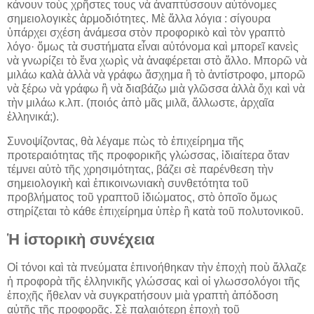
κάνουν τοὺς χρῆστες τους νὰ ἀναπτύσσουν αὐτόνομες
σημειολογικὲς ἁρμοδιότητες. Μὲ ἄλλα λόγια : σίγουρα
ὑπάρχει σχέση ἀνάμεσα στὸν προφορικὸ καὶ τὸν γραπτὸ
λόγο· ὅμως τὰ συστήματα εἶναι αὐτόνομα καὶ μπορεῖ κανεὶς
νὰ γνωρίζει τὸ ἕνα χωρὶς νὰ ἀναφέρεται στὸ ἄλλο. Μπορῶ νὰ
μιλάω καλὰ ἀλλὰ νὰ γράφω ἄσχημα ἢ τὸ ἀντίστροφο, μπορῶ
νὰ ξέρω νὰ γράφω ἢ νὰ διαβάζω μιὰ γλῶσσα ἀλλὰ ὄχι καὶ νὰ
τὴν μιλάω κ.λπ. (ποιός ἀπὸ μᾶς μιλᾶ, ἄλλωστε, ἀρχαῖα
ἑλληνικά;).
Συνοψίζοντας, θὰ λέγαμε πὼς τὸ ἐπιχείρημα τῆς
προτεραιότητας τῆς προφορικῆς γλώσσας, ἰδιαίτερα ὅταν
τέμνει αὐτὸ τῆς χρησιμότητας, βάζει σὲ παρένθεση τὴν
σημειολογικὴ καὶ ἐπικοινωνιακὴ συνθετότητα τοῦ
προβλήματος τοῦ γραπτοῦ ἰδιώματος, στὸ ὁποῖο ὅμως
στηρίζεται τὸ κάθε ἐπιχείρημα ὑπὲρ ἢ κατὰ τοῦ πολυτονικοῦ.
Ἡ ἱστορικὴ συνέχεια
Οἱ τόνοι καὶ τὰ πνεύματα ἐπινοήθηκαν τὴν ἐποχὴ ποὺ ἄλλαζε
ἡ προφορὰ τῆς ἑλληνικῆς γλώσσας καὶ οἱ γλωσσολόγοι τῆς
ἐποχῆς ἤθελαν νὰ συγκρατήσουν μιὰ γραπτὴ ἀπόδοση
αὐτῆς τῆς προφορᾶς. Σὲ παλαιότερη ἐποχὴ τοῦ