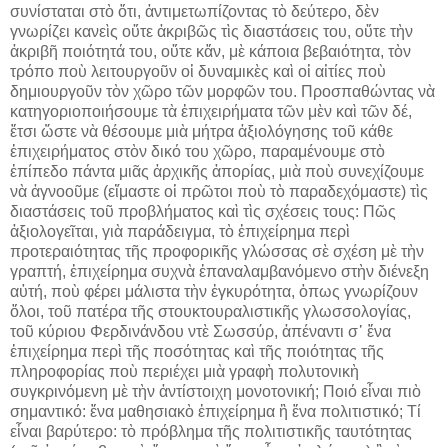
συνίσταται στὸ ὅτι, ἀντιμετωπίζοντας τὸ δεύτερο, δὲν
γνωρίζει κανεὶς οὔτε ἀκριβῶς τὶς διαστάσεις του, οὔτε τὴν
ἀκριβῆ ποιότητά του, οὔτε κἄν, μὲ κάποια βεβαιότητα, τὸν
τρόπο ποὺ λειτουργοῦν οἱ δυναμικὲς καὶ οἱ αἰτίες ποὺ
δημιουργοῦν τὸν χῶρο τῶν μορφῶν του. Προσπαθώντας νὰ
κατηγοριοποιήσουμε τὰ ἐπιχειρήματα τῶν μὲν καὶ τῶν δέ,
ἔτσι ὥστε νὰ θέσουμε μιὰ μήτρα ἀξιολόγησης τοῦ κάθε
ἐπιχειρήματος στὸν δικό του χῶρο, παραμένουμε στὸ
ἐπίπεδο πάντα μιᾶς ἀρχικῆς ἀπορίας, μιὰ ποὺ συνεχίζουμε
νὰ ἀγνοοῦμε (εἴμαστε οἱ πρῶτοι ποὺ τὸ παραδεχόμαστε) τὶς
διαστάσεις τοῦ προβλήματος καὶ τὶς σχέσεις τους: Πῶς
ἀξιολογεῖται, γιὰ παράδειγμα, τὸ ἐπιχείρημα περὶ
προτεραιότητας τῆς προφορικῆς γλώσσας σὲ σχέση μὲ τὴν
γραπτή, ἐπιχείρημα συχνὰ ἐπαναλαμβανόμενο στὴν διένεξη
αὐτή, ποὺ φέρει μάλιστα τὴν ἐγκυρότητα, ὁπως γνωρίζουν
ὅλοι, τοῦ πατέρα τῆς στουκτουραλιστικῆς γλωσσολογίας,
τοῦ κύριου Φερδινάνδου ντὲ Σωσσύρ, ἀπέναντι σ᾿ ἕνα
ἐπιχείρημα περὶ τῆς ποσότητας καὶ τῆς ποιότητας τῆς
πληροφορίας ποὺ περιέχει μιὰ γραφὴ πολυτονικὴ
συγκρινόμενη μὲ τὴν ἀντίστοιχη μονοτονική; Ποιό εἶναι πιὸ
σημαντικό: ἕνα μαθησιακὸ ἐπιχείρημα ἢ ἕνα πολιτιστικό; Τί
εἶναι βαρύτερο: τὸ πρόβλημα τῆς πολιτιστικῆς ταυτότητας