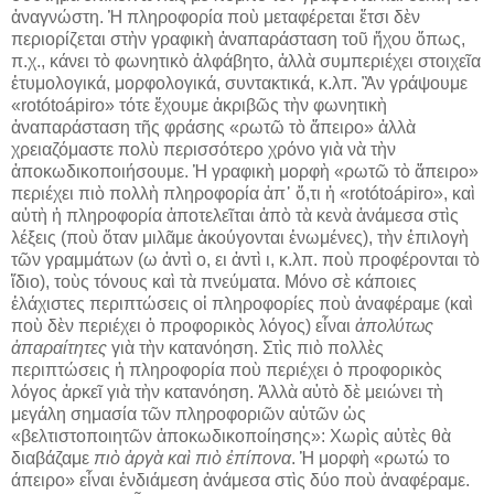
ἀναγνώστη. Ἡ πληροφορία ποὺ μεταφέρεται ἔτσι δὲν
περιορίζεται στὴν γραφικὴ ἀναπαράσταση τοῦ ἤχου ὅπως,
π.χ., κάνει τὸ φωνητικὸ ἀλφάβητο, ἀλλὰ συμπεριέχει στοιχεῖα
ἐτυμολογικά, μορφολογικά, συντακτικά, κ.λπ. Ἂν γράψουμε
«rotótoápiro» τότε ἔχουμε ἀκριβῶς τὴν φωνητικὴ
ἀναπαράσταση τῆς φράσης «ρωτῶ τὸ ἄπειρο» ἀλλὰ
χρειαζόμαστε πολὺ περισσότερο χρόνο γιὰ νὰ τὴν
ἀποκωδικοποιήσουμε. Ἡ γραφικὴ μορφὴ «ρωτῶ τὸ ἄπειρο»
περιέχει πιὸ πολλὴ πληροφορία ἀπ᾿ ὅ,τι ἡ «rotótoápiro», καὶ
αὐτὴ ἡ πληροφορία ἀποτελεῖται ἀπὸ τὰ κενὰ ἀνάμεσα στὶς
λέξεις (ποὺ ὅταν μιλᾶμε ἀκούγονται ἑνωμένες), τὴν ἐπιλογὴ
τῶν γραμμάτων (ω ἀντὶ ο, ει ἀντὶ ι, κ.λπ. ποὺ προφέρονται τὸ
ἴδιο), τοὺς τόνους καὶ τὰ πνεύματα. Μόνο σὲ κάποιες
ἐλάχιστες περιπτώσεις οἱ πληροφορίες ποὺ ἀναφέραμε (καὶ
ποὺ δὲν περιέχει ὁ προφορικὸς λόγος) εἶναι
ἀπολύτως
ἀπαραίτητες
γιὰ τὴν κατανόηση. Στὶς πιὸ πολλὲς
περιπτώσεις ἡ πληροφορία ποὺ περιέχει ὁ προφορικὸς
λόγος ἀρκεῖ γιὰ τὴν κατανόηση. Ἀλλὰ αὐτὸ δὲ μειώνει τὴ
μεγάλη σημασία τῶν πληροφοριῶν αὐτῶν ὡς
«βελτιστοποιητῶν ἀποκωδικοποίησης»: Χωρὶς αὐτὲς θὰ
διαβάζαμε
πιὸ ἀργὰ καὶ πιὸ ἐπίπονα
. Ἡ μορφὴ «
ρωτώ το
άπειρο
» εἶναι ἐνδιάμεση ἀνάμεσα στὶς δύο ποὺ ἀναφέραμε.