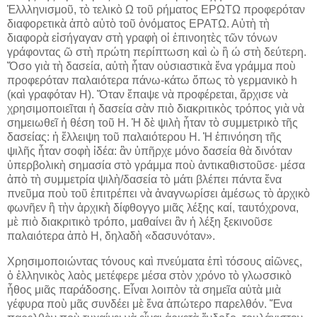
Ἑλλληνισμοῦ, τὸ τελικὸ Ω τοῦ ρήματος ΕΡΩΤΩ προφερόταν
διαφορετικὰ ἀπὸ αὐτὸ τοῦ ὀνόματος ΕΡΑΤΩ. Αὐτὴ τὴ
διαφορὰ εἰσήγαγαν στὴ γραφὴ οἱ ἐπινοητὲς τῶν τόνων
γράφοντας ῶ στὴ πρώτη περίπτωση καὶ ὼ ἢ ώ στὴ δεύτερη.
Ὅσο γιὰ τὴ δασεία, αὐτὴ ἦταν οὐσιαστικὰ ἕνα γράμμα ποὺ
προφερόταν παλαιότερα πάνω-κάτω ὅπως τὸ γερμανικὸ h
(καὶ γραφόταν Η). Ὅταν ἔπαψε νὰ προφέρεται, ἄρχισε νὰ
χρησιμοποιεῖται ἡ δασεία σὰν πιὸ διακριτικὸς τρόπος γιὰ νὰ
σημειωθεῖ ἡ θέση τοῦ Η. Ἡ δὲ ψιλὴ ἦταν τὸ συμμετρικὸ τῆς
δασείας: ἡ ἔλλειψη τοῦ παλαιότερου Η. Ἡ ἐπινόηση τῆς
ψιλῆς ἦταν σοφὴ ἰδέα: ἂν ὑπῆρχε μόνο δασεία θὰ δινόταν
ὑπερβολικὴ σημασία στὸ γράμμα ποὺ ἀντικαθιστοῦσε· μέσα
ἀπὸ τὴ συμμετρία ψιλὴ/δασεία τὸ μάτι βλέπει πάντα ἕνα
πνεῦμα ποὺ τοῦ ἐπιτρέπει νὰ ἀναγνωρίσει ἀμέσως τὸ ἀρχικὸ
φωνῆεν ἢ τὴν ἀρχικὴ δίφθογγο μιᾶς λέξης καί, ταυτόχρονα,
μὲ πιὸ διακριτικὸ τρόπο, μαθαίνει ἂν ἡ λέξη ξεκινοῦσε
παλαιότερα ἀπὸ Η, δηλαδὴ «δασυνόταν».
Χρησιμοποιώντας τόνους καὶ πνεύματα ἐπὶ τόσους αἰῶνες,
ὁ ἑλληνικὸς λαὸς μετέφερε μέσα στὸν χρόνο τὸ γλωσσικὸ
ἦθος μιᾶς παράδοσης. Εἶναι λοιπὸν τὰ σημεῖα αὐτὰ μιὰ
γέφυρα ποὺ μᾶς συνδέει μὲ ἕνα ἀπώτερο παρελθόν. Ἕνα