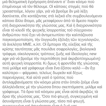
μιὰ θεληματικὴ ἐγρήγορση ἀπέναντι σ᾿ ἕναν κόσμο ποὺ
ἐπιμένουμε νὰ τὸν θέλουμε. Οἱ κάποιες στιγμὲς ποὺ θὰ
χρειαστοῦμε, λόγου χάρι, γιὰ νὰ βροῦμε ἂν μιὰ λέξη
δασύνεται, εἴτε κοιτάζοντας στὸ λεξικὸ εἴτε συμβουλευόμενοι
κάποιο ἄλλο ἄτομο, μᾶς μεταφέρουν ἀπὸ τὸ ἄμεσο παρὸν
στὴ διαχρονικότητα τῆς γλώσσας μας. Καὶ ἡ διαχρονικότητα
εἶναι τὸ κλειδὶ τῆς ψυχικῆς ἰσορροπίας τοῦ σύγχρονου
ἀνθρώπου ποὺ ἔχει νὰ ἀντιμετωπίσει τὴν καλπάζουσα
παγκοσμιοποίηση, τὴν ἰλιγγιώδη ἐξέλιξη τῶν τεχνολογιῶν,
τὰ ἀνελέητα ΜΜΕ, κ.λπ. Οἱ ἔμποροι τῆς εὐεξίας καὶ τῆς
κρίσης ταυτότητας μᾶς πουλᾶνε σοφρολογίες, βιολογικὰ
τρόφιμα, οἰκολογικοὺς τρόπους ζωῆς καὶ ἰδεολογίες new
age γιὰ νὰ βροῦμε τὴν περιπόθητη (καὶ ἀκριβοπληρωμένη)
αὐτὴ ψυχικὴ ἰσορροπία. Κι ὅμως ἡ φροντίδα τῆς γλώσσας
ποὺ μιλᾶμε καὶ γράφουμε εἶναι ἕνα ἐξίσου καλὸ —ἂν ὄχι
καλύτερο— φάρμακο, τελείως δωρεὰν καὶ δίχως
παρενέργειες. Καὶ αὐτὸ γιατὶ ὁ τρόπος ποὺ
ἀντιλαμβανόμαστε τὸν κόσμο μέσα στὸν ὁποῖο ζοῦμε εἶναι
ἀλληλένδετος μὲ τὴν γλώσσα ὅπου σκεπτόμαστε, μιλᾶμε καὶ
γράφουμε. Τὰ ὅρια τοῦ κόσμου μας εἶναι αὐτὰ ἀκριβῶς τὰ
ὅρια τῆς γλώσσας μας. Ὅσο πιὸ φτωχή, συγκεχυμένη καὶ
ἀσυνάρτητη εἶναι ἡ γλώσσα μας, τόσο πιὸ φτωχή,
συγκεχυμένη καὶ ἀσυνάρτητη εἶναι ἡ ζωή μας.